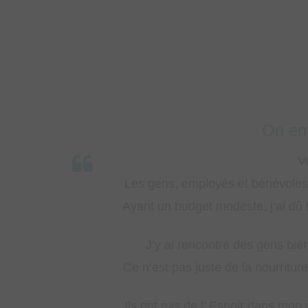
es deux dernières années.
’ai demandé le Secours de
ages a changé ma Vie!
r à nouveau, des partages,
llants car je découvre ce