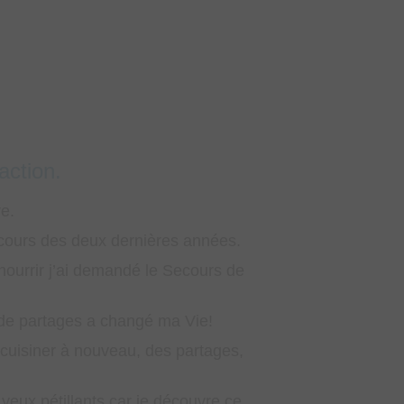
rande famille d’Action Secours Vie d’Espoi
ent dont vous avez fait preuve pour plusieurs familles 
énie, car chaque semaine, vos bénévoles sont venus nou
le respect.
 mardis par Rachel (un amour), qui venait s’enquérir si je
alimentaire.
 je ne connais pas) pour ton tact, et ta douceur.
Merci du fond du cœur!