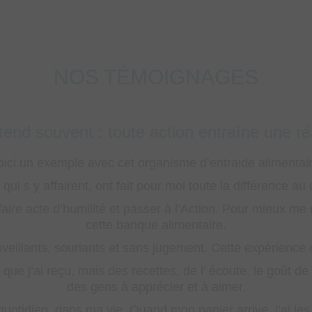
NOS TÉMOIGNAGES
Un grand merci à la g
Merci du fond du cœur, de la bonté, du dévouem
Ma famille (mes enfants et moi) s’est sentie b
Je n’oublierai jamais les appels faits tous les
Merci Rachel (que